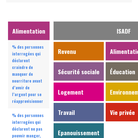
Alimentation
ISADF
% des personnes
Revenu
Alimentati
interrogées qui
déclarent
craindre de
Sécurité sociale
Éducation
manquer de
nourriture avant
d’avoir de
Logement
Environne
l’argent pour se
réapprovisionner
Travail
Vie privée
% des personnes
interrogées qui
déclarent ne pas
Epanouissement
pouvoir manger,