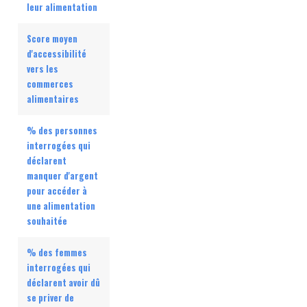
leur alimentation
Score moyen
d'accessibilité
vers les
commerces
alimentaires
% des personnes
interrogées qui
déclarent
manquer d'argent
pour accéder à
une alimentation
souhaitée
% des femmes
interrogées qui
déclarent avoir dû
se priver de