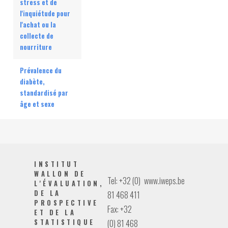
stress et de
l'inquiétude pour
l'achat ou la
collecte de
nourriture
Prévalence du
diabète,
standardisé par
âge et sexe
INSTITUT
WALLON DE
Tel: +32 (0)
www.iweps.be
L'ÉVALUATION,
DE LA
81 468 411
PROSPECTIVE
Fax: +32
ET DE LA
STATISTIQUE
(0) 81 468