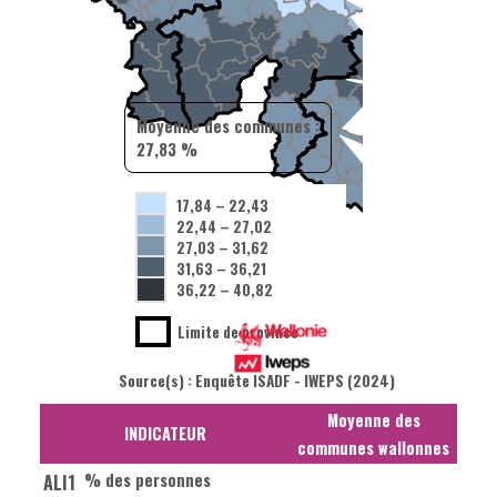
Moyenne des communes :
27,83 %
17,84
–
22,43
22,44
–
27,02
27,03
–
31,62
31,63
–
36,21
36,22
–
40,82
Limite de province
Source(s) : Enquête ISADF - IWEPS (2024)
Moyenne des
INDICATEUR
communes wallonnes
% des personnes
ALI1