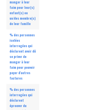
manger à leur
faim pour leur(s)
enfant(s) ou
un/des membre(s)
de leur famille
% des personnes
isolées
interrogées qui
déclarent avoir dû
se priver de
manger à leur
faim pour pouvoir
payer d'autres
factures
% des personnes
interrogées qui
déclarent
éprouver du