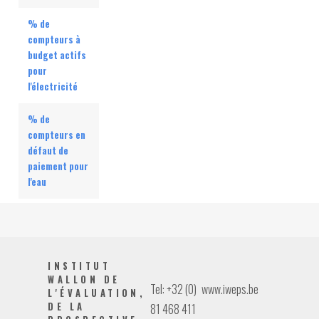
% de
compteurs à
budget actifs
pour
l'électricité
% de
compteurs en
défaut de
paiement pour
l'eau
INSTITUT
WALLON DE
Tel: +32 (0)
www.iweps.be
L'ÉVALUATION,
DE LA
81 468 411