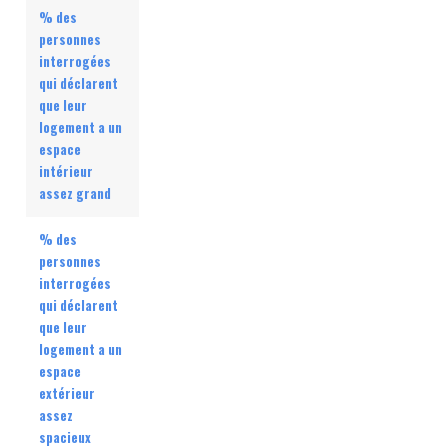
% des
personnes
interrogées
qui déclarent
que leur
logement a un
espace
intérieur
assez grand
% des
personnes
interrogées
qui déclarent
que leur
logement a un
espace
extérieur
assez
spacieux