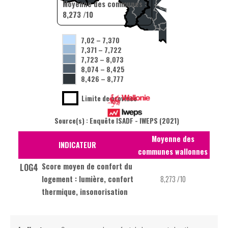
Moyenne des communes :
8,273 /10
7,02
–
7,370
7,371
–
7,722
7,723
–
8,073
8,074
–
8,425
8,426
–
8,777
Limite de province
Source(s) : Enquête ISADF - IWEPS (2021)
Moyenne des
INDICATEUR
communes wallonnes
Score moyen de confort du
LOG4
logement : lumière, confort
8,273 /10
thermique, insonorisation