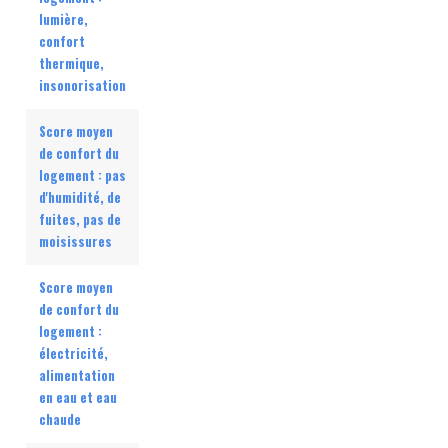
lumière,
confort
thermique,
insonorisation
Score moyen
de confort du
logement : pas
d'humidité, de
fuites, pas de
moisissures
Score moyen
de confort du
logement :
électricité,
alimentation
en eau et eau
chaude