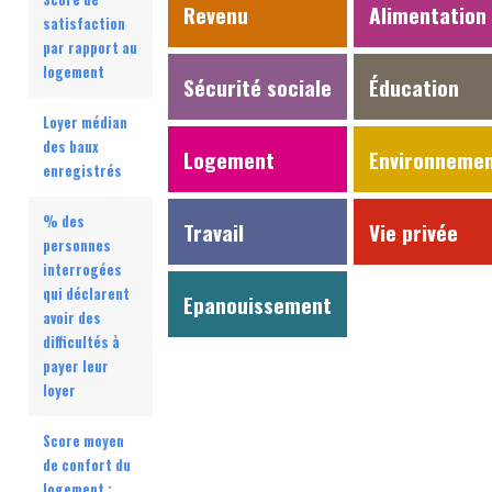
Revenu
Alimentation
satisfaction
par rapport au
logement
Sécurité sociale
Éducation
Loyer médian
des baux
Logement
Environneme
enregistrés
% des
Travail
Vie privée
personnes
interrogées
qui déclarent
Epanouissement
avoir des
difficultés à
payer leur
loyer
Score moyen
de confort du
logement :