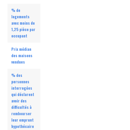
% de
logements
avec moins de
1,25 pièce par
occupant
Prix médian
des maisons
vendues
% des
personnes
interrogées
qui déclarent
avoir des
difficultés à
rembourser
leur emprunt
hypothécaire