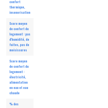
confort
thermique,
insonorisation
Score moyen
de confort du
logement : pas
d'humidité, de
fuites, pas de
moisissures
Score moyen
de confort du
logement :
électricité,
alimentation
en eau et eau
chaude
% des