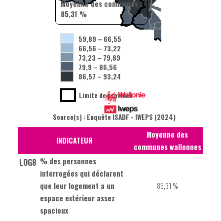
Moyenne des communes :
85,31 %
59,89
–
66,55
66,56
–
73,22
73,23
–
79,89
79,9
–
86,56
86,57
–
93,24
Limite de province
Source(s) : Enquête ISADF - IWEPS (2024)
Moyenne des
INDICATEUR
communes wallonnes
% des personnes
LOG8
interrogées qui déclarent
que leur logement a un
85,31 %
espace extérieur assez
spacieux