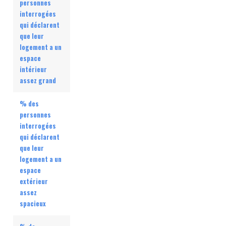
personnes
interrogées
qui déclarent
que leur
logement a un
espace
intérieur
assez grand
% des
personnes
interrogées
qui déclarent
que leur
logement a un
espace
extérieur
assez
spacieux