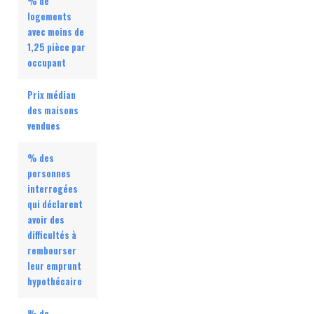
% de
logements
avec moins de
1,25 pièce par
occupant
Prix médian
des maisons
vendues
% des
personnes
interrogées
qui déclarent
avoir des
difficultés à
rembourser
leur emprunt
hypothécaire
% de