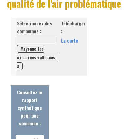
qualité de l'air problématique
Sélectionnez des
Télécharger
communes :
:
La carte
Moyenne des
communes wallonnes
X
Consultez le
rapport
synthétique
pour une
commune :