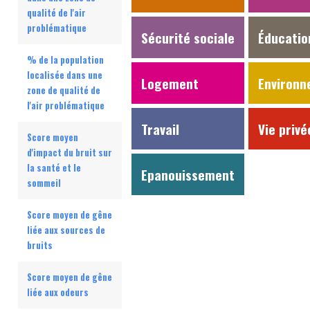
qualité de l'air
problématique
Sécurité sociale
Éducatio
% de la population
localisée dans une
Logement
Environ
zone de qualité de
l'air problématique
Travail
Vie privé
Score moyen
d'impact du bruit sur
la santé et le
Epanouissement
sommeil
Score moyen de gêne
liée aux sources de
bruits
Score moyen de gêne
liée aux odeurs