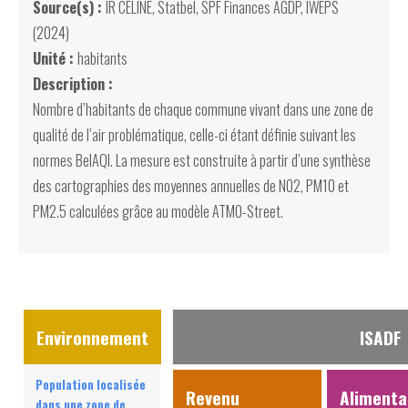
Source(s) :
IR CELINE, Statbel, SPF Finances AGDP, IWEPS
(2024)
Unité :
habitants
Description :
Nombre d’habitants de chaque commune vivant dans une zone de
qualité de l’air problématique, celle-ci étant définie suivant les
normes BelAQI. La mesure est construite à partir d’une synthèse
des cartographies des moyennes annuelles de NO2, PM10 et
PM2.5 calculées grâce au modèle ATMO-Street.
Environnement
ISADF
Population localisée
Revenu
Alimenta
dans une zone de