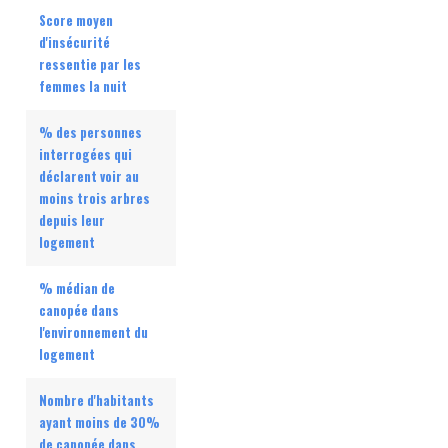
Score moyen
d'insécurité
ressentie par les
femmes la nuit
% des personnes
interrogées qui
déclarent voir au
moins trois arbres
depuis leur
logement
% médian de
canopée dans
l'environnement du
logement
Nombre d'habitants
ayant moins de 30%
de canopée dans