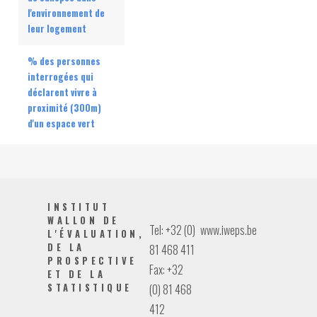
l'environnement de
leur logement
% des personnes
interrogées qui
déclarent vivre à
proximité (300m)
d'un espace vert
INSTITUT
WALLON DE
Tel: +32 (0)
www.iweps.be
L'ÉVALUATION,
DE LA
81 468 411
PROSPECTIVE
Fax: +32
ET DE LA
STATISTIQUE
(0) 81 468
412