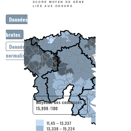
SCORE MOYEN DE GÊNE
LIÉE AUX ODEURS
Données
brutes
Données
normalisées
Moyenne des communes :
15,998 /100
11,45
–
13,337
13,338
–
15,224