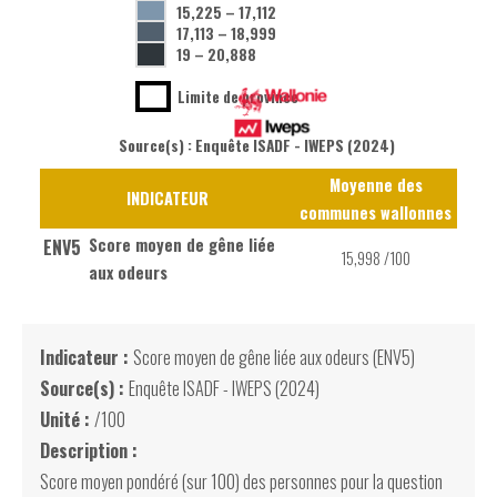
15,225
–
17,112
17,113
–
18,999
19
–
20,888
Limite de province
Source(s) : Enquête ISADF - IWEPS (2024)
Moyenne des
INDICATEUR
communes wallonnes
Score moyen de gêne liée
ENV5
15,998 /100
aux odeurs
Indicateur :
Score moyen de gêne liée aux odeurs (ENV5)
Source(s) :
Enquête ISADF - IWEPS (2024)
Unité :
/100
Description :
Score moyen pondéré (sur 100) des personnes pour la question