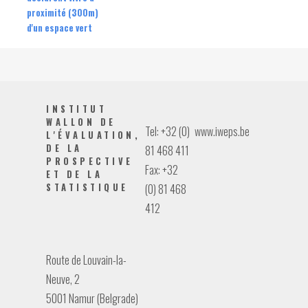
proximité (300m)
d'un espace vert
INSTITUT
WALLON DE
Tel: +32 (0)
www.iweps.be
L'ÉVALUATION,
DE LA
81 468 411
PROSPECTIVE
Fax: +32
ET DE LA
STATISTIQUE
(0) 81 468
412
Route de Louvain-la-
Neuve, 2
5001 Namur (Belgrade)