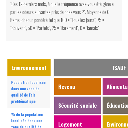
"Ces 12 derniers mois, à quelle fréquence avez-vous été gêné·e
par les odeurs suivantes près de chez vous ?". Moyenne de 6
items, chacun pondéré tel que 100 = "Tous les jours", 75 =
"Souvent", 50 = "Parfois", 25 = "Rarement", 0 = "Jamais"
Environnement
ISADF
Population localisée
Revenu
Alimenta
dans une zone de
qualité de l'air
problématique
Sécurité sociale
Éducatio
% de la population
localisée dans une
Logement
Environ
zone de qualité de