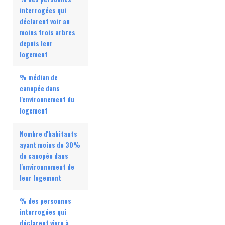
interrogées qui
déclarent voir au
moins trois arbres
depuis leur
logement
% médian de
canopée dans
l'environnement du
logement
Nombre d'habitants
ayant moins de 30%
de canopée dans
l'environnement de
leur logement
% des personnes
interrogées qui
déclarent vivre à