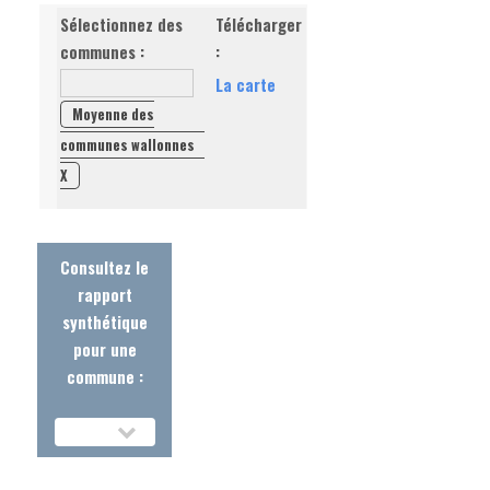
Sélectionnez des
Télécharger
communes :
:
La carte
Moyenne des
communes wallonnes
X
Consultez le
rapport
synthétique
pour une
commune :