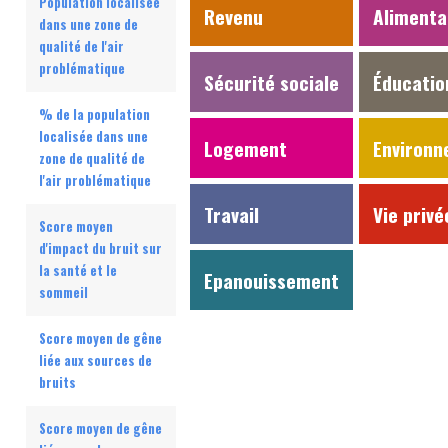
Population localisée
Revenu
Alimenta
dans une zone de
qualité de l'air
problématique
Sécurité sociale
Éducatio
% de la population
localisée dans une
Logement
Environ
zone de qualité de
l'air problématique
Travail
Vie privé
Score moyen
d'impact du bruit sur
la santé et le
Epanouissement
sommeil
Score moyen de gêne
liée aux sources de
bruits
Score moyen de gêne