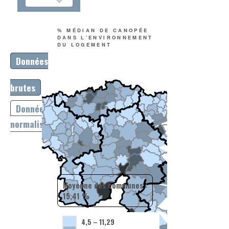
% MÉDIAN DE CANOPÉE
DANS L'ENVIRONNEMENT
DU LOGEMENT
Données
brutes
Données
normalisées
Moyenne des communes :
15,41 %
4,5
–
11,29