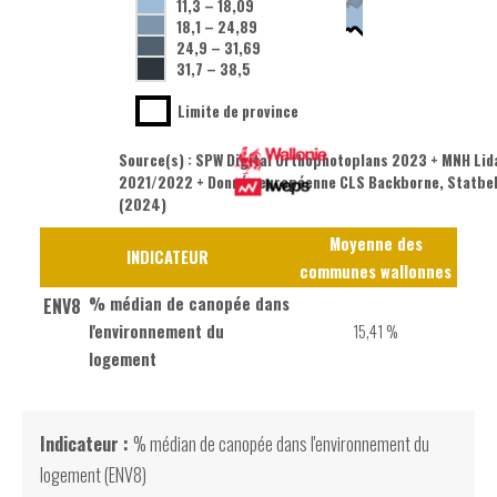
11,3
–
18,09
18,1
–
24,89
24,9
–
31,69
31,7
–
38,5
Limite de province
Source(s) : SPW Digital Orthophotoplans 2023 + MNH Lid
2021/2022 + Donnée européenne CLS Backborne, Statbe
(2024)
Moyenne des
INDICATEUR
communes wallonnes
% médian de canopée dans
ENV8
l'environnement du
15,41 %
logement
Indicateur :
% médian de canopée dans l'environnement du
logement (ENV8)