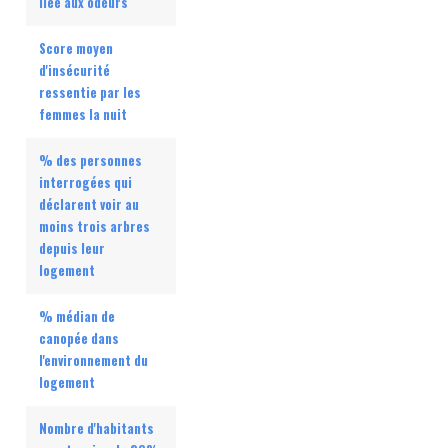
liée aux odeurs
Score moyen
d'insécurité
ressentie par les
femmes la nuit
% des personnes
interrogées qui
déclarent voir au
moins trois arbres
depuis leur
logement
% médian de
canopée dans
l'environnement du
logement
Nombre d'habitants