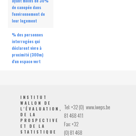
ayant moins de 30%
de canopée dans
l'environnement de
leur logement
% des personnes
interrogées qui
déclarent vivre à
proximité (300m)
d'un espace vert
INSTITUT
WALLON DE
Tel: +32 (0)
www.iweps.be
L'ÉVALUATION,
DE LA
81 468 411
PROSPECTIVE
Fax: +32
ET DE LA
STATISTIQUE
(0) 81 468