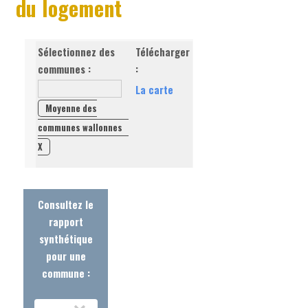
du logement
Sélectionnez des
Télécharger
communes :
:
La carte
Moyenne des
communes wallonnes
X
Consultez le
rapport
synthétique
pour une
commune :