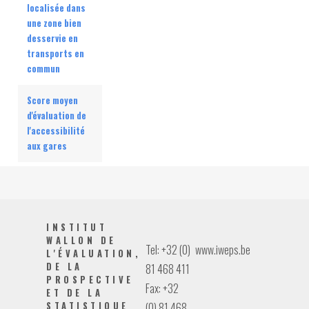
localisée dans
une zone bien
desservie en
transports en
commun
Score moyen
d'évaluation de
l'accessibilité
aux gares
INSTITUT
WALLON DE
Tel: +32 (0)
www.iweps.be
L'ÉVALUATION,
DE LA
81 468 411
PROSPECTIVE
Fax: +32
ET DE LA
STATISTIQUE
(0) 81 468