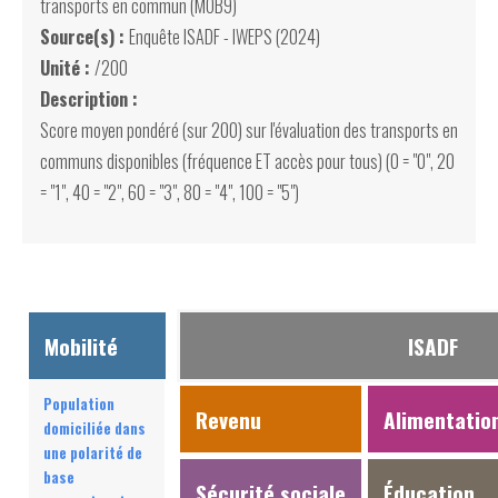
transports en commun (MOB9)
Source(s) :
Enquête ISADF - IWEPS (2024)
Unité :
/200
Description :
Score moyen pondéré (sur 200) sur l'évaluation des transports en
communs disponibles (fréquence ET accès pour tous) (0 = "0", 20
= "1", 40 = "2", 60 = "3", 80 = "4", 100 = "5")
Mobilité
ISADF
Population
Revenu
Alimentatio
domiciliée dans
une polarité de
base
Sécurité sociale
Éducation