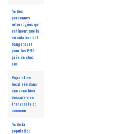
% des
personnes
interrogées qui
estiment que la
circulation est
dangereuse
pour les PMR
près de chez
eux
Population
localisée dans
une zone bien
desservie en
transports en
commun
% de la
population