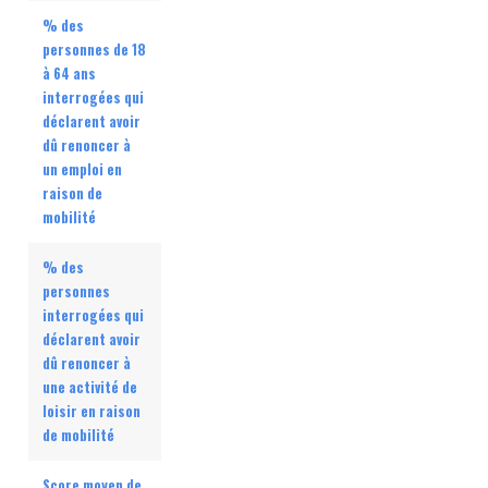
% des
personnes de 18
à 64 ans
interrogées qui
déclarent avoir
dû renoncer à
un emploi en
raison de
mobilité
% des
personnes
interrogées qui
déclarent avoir
dû renoncer à
une activité de
loisir en raison
de mobilité
Score moyen de