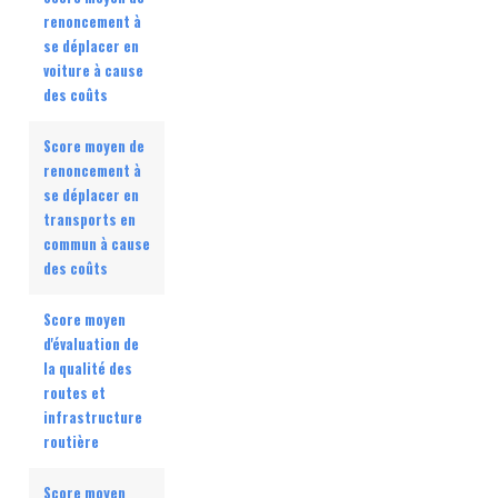
renoncement à
se déplacer en
voiture à cause
des coûts
Score moyen de
renoncement à
se déplacer en
transports en
commun à cause
des coûts
Score moyen
d'évaluation de
la qualité des
routes et
infrastructure
routière
Score moyen