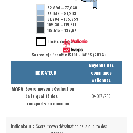
62,894
–
77,048
77,049
–
91,203
91,204
–
105,359
105,36
–
119,514
119,515
–
133,67
Limite de province
Source(s) : Enquête ISADF - IWEPS (2024)
Moyenne des
INDICATEUR
communes
wallonnes
Score moyen d'évaluation
MOB9
de la qualité des
94,917 /200
transports en commun
Indicateur :
Score moyen d'évaluation de la qualité des