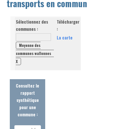
transports en commun
Sélectionnez des
Télécharger
communes :
:
La carte
Moyenne des
communes wallonnes
X
Consultez le
rapport
synthétique
pour une
commune :