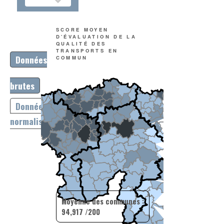
SCORE MOYEN
D'ÉVALUATION DE LA
QUALITÉ DES
TRANSPORTS EN
Données
COMMUN
brutes
Données
normalisées
Moyenne des communes :
94,917 /200