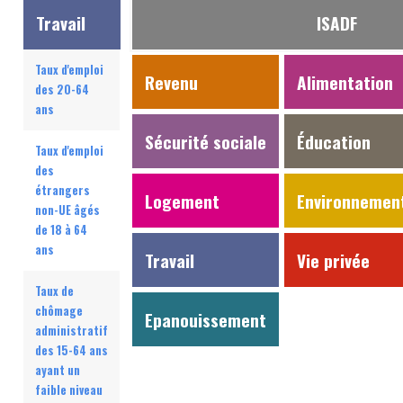
Travail
ISADF
Taux d'emploi
Revenu
Alimentation
des 20-64
ans
Sécurité sociale
Éducation
Taux d'emploi
des
étrangers
Logement
Environnemen
non-UE âgés
de 18 à 64
ans
Travail
Vie privée
Taux de
chômage
Epanouissement
administratif
des 15-64 ans
ayant un
faible niveau