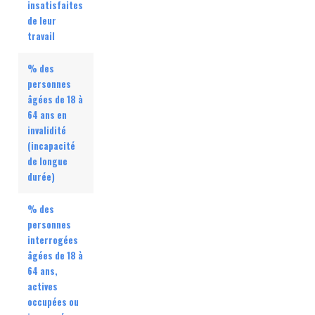
insatisfaites
de leur
travail
% des
personnes
âgées de 18 à
64 ans en
invalidité
(incapacité
de longue
durée)
% des
personnes
interrogées
âgées de 18 à
64 ans,
actives
occupées ou