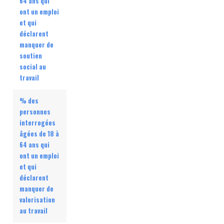
64 ans qui
ont un emploi
et qui
déclarent
manquer de
soutien
social au
travail
% des
personnes
interrogées
âgées de 18 à
64 ans qui
ont un emploi
et qui
déclarent
manquer de
valorisation
au travail