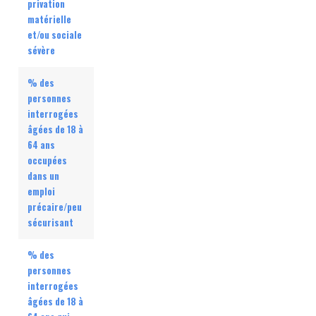
privation
matérielle
et/ou sociale
sévère
% des
personnes
interrogées
âgées de 18 à
64 ans
occupées
dans un
emploi
précaire/peu
sécurisant
% des
personnes
interrogées
âgées de 18 à