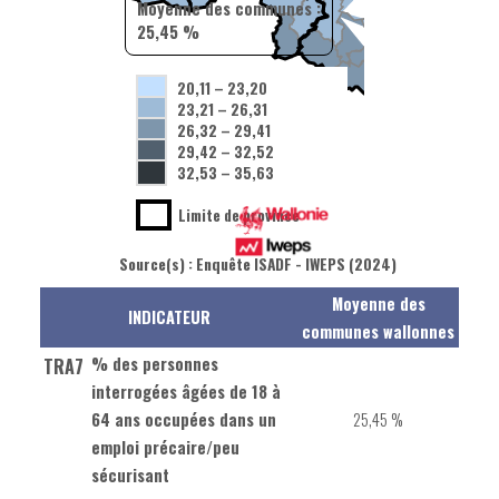
Moyenne des communes :
25,45 %
20,11
–
23,20
23,21
–
26,31
26,32
–
29,41
29,42
–
32,52
32,53
–
35,63
Limite de province
Source(s) : Enquête ISADF - IWEPS (2024)
Moyenne des
INDICATEUR
communes wallonnes
% des personnes
TRA7
interrogées âgées de 18 à
64 ans occupées dans un
25,45 %
emploi précaire/peu
sécurisant