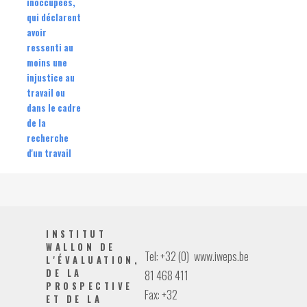
inoccupées,
qui déclarent
avoir
ressenti au
moins une
injustice au
travail ou
dans le cadre
de la
recherche
d'un travail
INSTITUT
WALLON DE
Tel: +32 (0)
www.iweps.be
L'ÉVALUATION,
DE LA
81 468 411
PROSPECTIVE
Fax: +32
ET DE LA