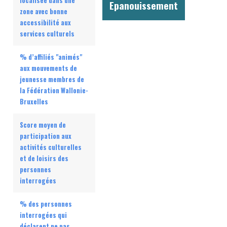
localisée dans une
Epanouissement
zone avec bonne
accessibilité aux
services culturels
% d’affiliés "animés"
aux mouvements de
jeunesse membres de
la Fédération Wallonie-
Bruxelles
Score moyen de
participation aux
activités culturelles
et de loisirs des
personnes
interrogées
% des personnes
interrogées qui
déclarent ne pas