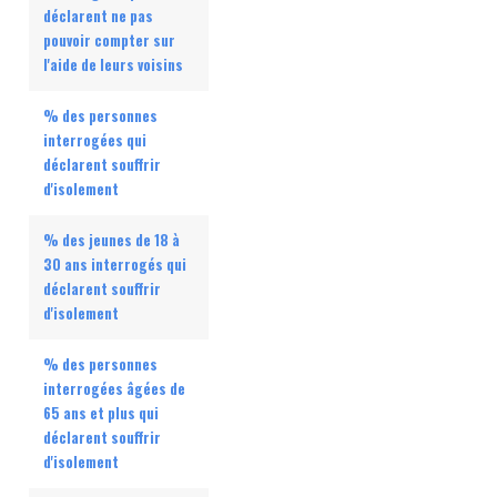
déclarent ne pas
pouvoir compter sur
l'aide de leurs voisins
% des personnes
interrogées qui
déclarent souffrir
d'isolement
% des jeunes de 18 à
30 ans interrogés qui
déclarent souffrir
d'isolement
% des personnes
interrogées âgées de
65 ans et plus qui
déclarent souffrir
d'isolement