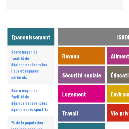
Epanouissement
ISAD
Score moyen de
Revenu
Aliment
facilité de
déplacement vers les
lieux et espaces
Sécurité sociale
Éducat
culturels
Score moyen de
Logement
Enviro
facilité de
déplacement vers les
équipements sportifs
Travail
Vie pri
% de la population