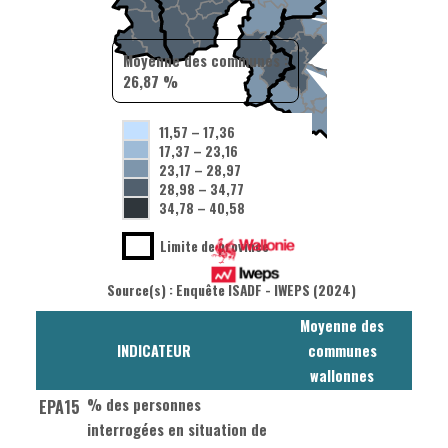
Moyenne des communes :
26,87 %
11,57
–
17,36
17,37
–
23,16
23,17
–
28,97
28,98
–
34,77
34,78
–
40,58
Limite de province
Source(s) : Enquête ISADF - IWEPS (2024)
Moyenne des
INDICATEUR
communes
wallonnes
% des personnes
EPA15
interrogées en situation de