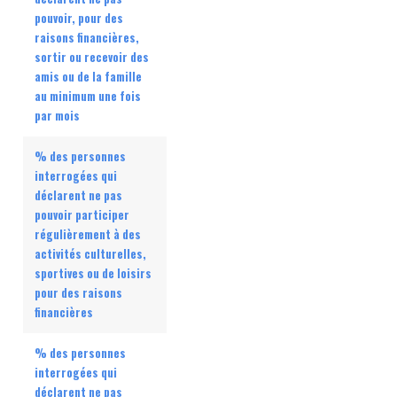
pouvoir, pour des
raisons financières,
sortir ou recevoir des
amis ou de la famille
au minimum une fois
par mois
% des personnes
interrogées qui
déclarent ne pas
pouvoir participer
régulièrement à des
activités culturelles,
sportives ou de loisirs
pour des raisons
financières
% des personnes
interrogées qui
déclarent ne pas