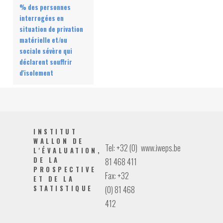
% des personnes
interrogées en
situation de privation
matérielle et/ou
sociale sévère qui
déclarent souffrir
d'isolement
INSTITUT
WALLON DE
Tel: +32 (0)
www.iweps.be
L'ÉVALUATION,
DE LA
81 468 411
PROSPECTIVE
Fax: +32
ET DE LA
STATISTIQUE
(0) 81 468
412