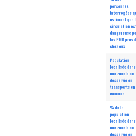
personnes
interrogées q
estiment que l
circulation es
dangereuse p
les PMR près 
chez eux
Population
localisée dans
une zone bien
desservie en
transports en
commun
% de la
population
localisée dans
une zone bien
desservie en