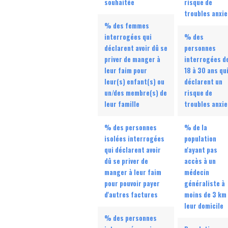
souhaitée
risque de
troubles anxie
% des femmes
interrogées qui
% des
déclarent avoir dû se
personnes
priver de manger à
interrogées d
leur faim pour
18 à 30 ans qu
leur(s) enfant(s) ou
déclarent un
un/des membre(s) de
risque de
leur famille
troubles anxie
% des personnes
% de la
isolées interrogées
population
qui déclarent avoir
n'ayant pas
dû se priver de
accès à un
manger à leur faim
médecin
pour pouvoir payer
généraliste à
d'autres factures
moins de 3 km
leur domicile
% des personnes