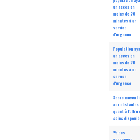
population ay
un accès en
moins de 20
minutes à un
service
d'urgence
Population ay
un accès en
moins de 20
minutes à un
service
d'urgence
Score moyen li
aux obstacles
quant à l'offre
soins disponib
% des
personnes