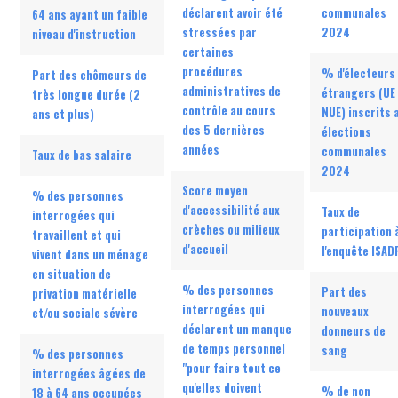
déclarent avoir été
communales
64 ans ayant un faible
stressées par
2024
niveau d'instruction
certaines
procédures
% d'électeurs
Part des chômeurs de
administratives de
étrangers (UE
très longue durée (2
contrôle au cours
NUE) inscrits 
ans et plus)
des 5 dernières
élections
années
communales
Taux de bas salaire
2024
Score moyen
% des personnes
d'accessibilité aux
Taux de
interrogées qui
crèches ou milieux
participation 
travaillent et qui
d'accueil
l'enquête ISAD
vivent dans un ménage
en situation de
% des personnes
Part des
privation matérielle
interrogées qui
nouveaux
et/ou sociale sévère
déclarent un manque
donneurs de
de temps personnel
sang
% des personnes
"pour faire tout ce
interrogées âgées de
qu'elles doivent
% de non
18 à 64 ans occupées