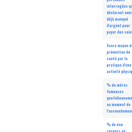
interrogées q
déclarent avoi
déjà manqué
d'argent pour
payer des soin
Score moyen d
prévention de
santé par la
pratique d'une
activité physi
% de mères
fumeuses
quotidiennem
au moment de
l'accouchemen
% de non
recours au