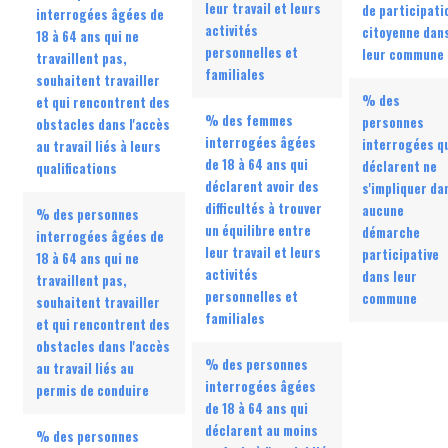
leur travail et leurs
de participati
interrogées âgées de
activités
citoyenne dan
18 à 64 ans qui ne
personnelles et
leur commune
travaillent pas,
familiales
souhaitent travailler
% des
et qui rencontrent des
% des femmes
personnes
obstacles dans l'accès
interrogées âgées
interrogées q
au travail liés à leurs
de 18 à 64 ans qui
déclarent ne
qualifications
déclarent avoir des
s'impliquer da
difficultés à trouver
aucune
% des personnes
un équilibre entre
démarche
interrogées âgées de
leur travail et leurs
participative
18 à 64 ans qui ne
activités
dans leur
travaillent pas,
personnelles et
commune
souhaitent travailler
familiales
et qui rencontrent des
obstacles dans l'accès
% des personnes
au travail liés au
interrogées âgées
permis de conduire
de 18 à 64 ans qui
déclarent au moins
% des personnes