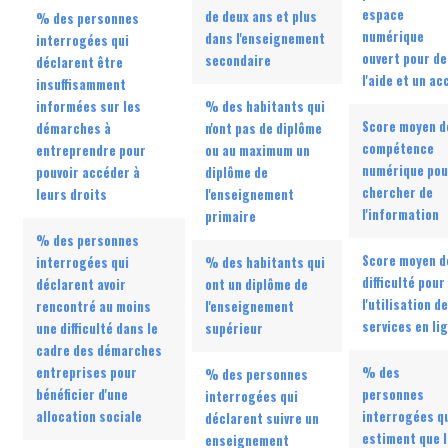
espace
de deux ans et plus
% des personnes
numérique
dans l'enseignement
interrogées qui
ouvert pour de
secondaire
déclarent être
l'aide et un ac
insuffisamment
informées sur les
% des habitants qui
Score moyen d
démarches à
n'ont pas de diplôme
compétence
entreprendre pour
ou au maximum un
numérique pou
pouvoir accéder à
diplôme de
chercher de
leurs droits
l'enseignement
l'information
primaire
% des personnes
Score moyen d
interrogées qui
% des habitants qui
difficulté pour
déclarent avoir
ont un diplôme de
l'utilisation d
rencontré au moins
l'enseignement
services en li
une difficulté dans le
supérieur
cadre des démarches
entreprises pour
% des
% des personnes
bénéficier d'une
personnes
interrogées qui
allocation sociale
interrogées q
déclarent suivre un
estiment que 
enseignement