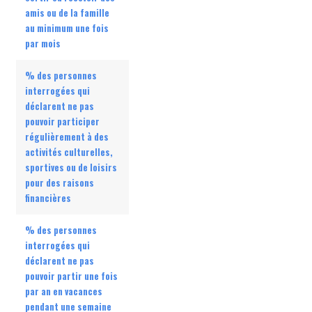
amis ou de la famille
au minimum une fois
par mois
% des personnes
interrogées qui
déclarent ne pas
pouvoir participer
régulièrement à des
activités culturelles,
sportives ou de loisirs
pour des raisons
financières
% des personnes
interrogées qui
déclarent ne pas
pouvoir partir une fois
par an en vacances
pendant une semaine