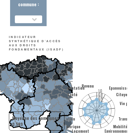
commune :
INDICATEUR
SYNTHÉTIQUE D’ACCÈS
AUX DROITS
FONDAMENTAUX (ISADF)
Revenu
Alimentation
Epanouissem
1,0
Santé
Citoyenn
0,8
0,6
0,4
Sécurité sociale
Vie pri
0,2
Moyenne des communes :
Éducation
Travail
0,589
Numérique
Mobilité
Logement
Environnement