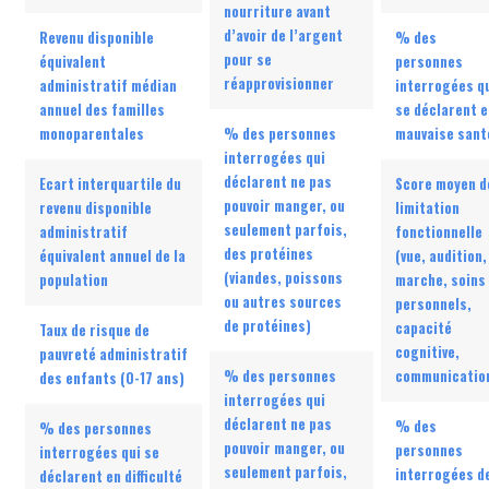
nourriture avant
d’avoir de l’argent
Revenu disponible
% des
pour se
équivalent
personnes
réapprovisionner
administratif médian
interrogées q
annuel des familles
se déclarent e
monoparentales
% des personnes
mauvaise sant
interrogées qui
déclarent ne pas
Ecart interquartile du
Score moyen d
pouvoir manger, ou
revenu disponible
limitation
seulement parfois,
administratif
fonctionnelle
des protéines
équivalent annuel de la
(vue, audition,
(viandes, poissons
population
marche, soins
ou autres sources
personnels,
de protéines)
capacité
Taux de risque de
cognitive,
pauvreté administratif
% des personnes
communicatio
des enfants (0-17 ans)
interrogées qui
déclarent ne pas
% des
% des personnes
pouvoir manger, ou
personnes
interrogées qui se
seulement parfois,
interrogées d
déclarent en difficulté