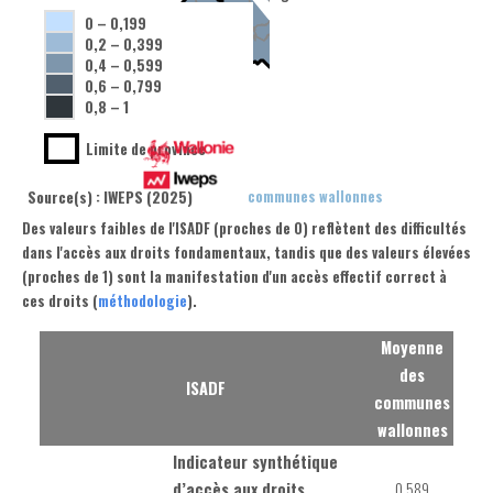
0
–
0,199
0,2
–
0,399
0,4
–
0,599
0,6
–
0,799
0,8
–
1
Limite de province
Source(s) : IWEPS (2025)
Moyenne des communes wallonnes
Des valeurs faibles de l'ISADF (proches de 0) reflètent des difficultés
dans l'accès aux droits fondamentaux, tandis que des valeurs élevées
(proches de 1) sont la manifestation d'un accès effectif correct à
ces droits (
méthodologie
).
Moyenne
des
ISADF
communes
wallonnes
Indicateur synthétique
d’accès aux droits
0,589