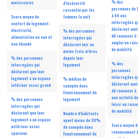
% des
moisissures
d'insécurité
personnes de 
ressentie par les
à 64 ans
Score moyen de
femmes la nuit
interrogées q
confort du logement :
déclarent avoi
électricité,
% des personnes
dû renoncer à 
alimentation en eau et
interrogées qui
emploi en rais
eau chaude
déclarent voir au
de mobilité
moins trois arbres
% des personnes
depuis leur
% des
interrogées qui
logement
personnes
déclarent que leur
interrogées q
logement a un espace
% médian de
déclarent avoi
intérieur assez grand
canopée dans
dû renoncer à
l'environnement du
une activité d
% des personnes
logement
loisir en raiso
interrogées qui
de mobilité
déclarent que leur
Nombre d'habitants
logement a un espace
ayant moins de 30%
Score moyen d
extérieur assez
de canopée dans
renoncement 
spacieux
l'environnement de