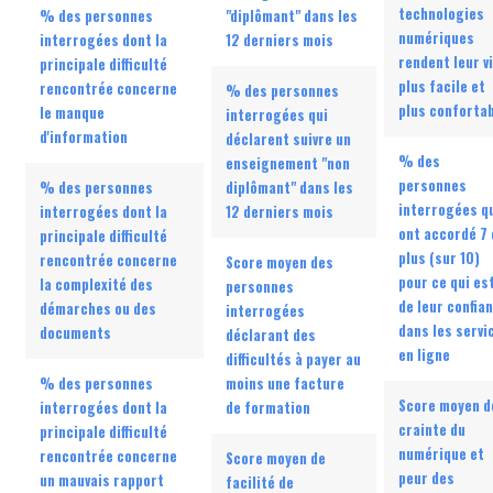
technologies
% des personnes
"diplômant" dans les
numériques
interrogées dont la
12 derniers mois
rendent leur v
principale difficulté
plus facile et
rencontrée concerne
% des personnes
plus conforta
le manque
interrogées qui
d'information
déclarent suivre un
% des
enseignement "non
personnes
% des personnes
diplômant" dans les
interrogées q
interrogées dont la
12 derniers mois
ont accordé 7 
principale difficulté
plus (sur 10)
rencontrée concerne
Score moyen des
pour ce qui es
la complexité des
personnes
de leur confia
démarches ou des
interrogées
dans les servi
documents
déclarant des
en ligne
difficultés à payer au
% des personnes
moins une facture
Score moyen d
interrogées dont la
de formation
crainte du
principale difficulté
numérique et
rencontrée concerne
Score moyen de
peur des
un mauvais rapport
facilité de