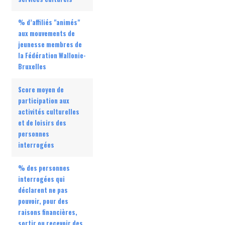
% d’affiliés "animés"
aux mouvements de
jeunesse membres de
la Fédération Wallonie-
Bruxelles
Score moyen de
participation aux
activités culturelles
et de loisirs des
personnes
interrogées
% des personnes
interrogées qui
déclarent ne pas
pouvoir, pour des
raisons financières,
sortir ou recevoir des