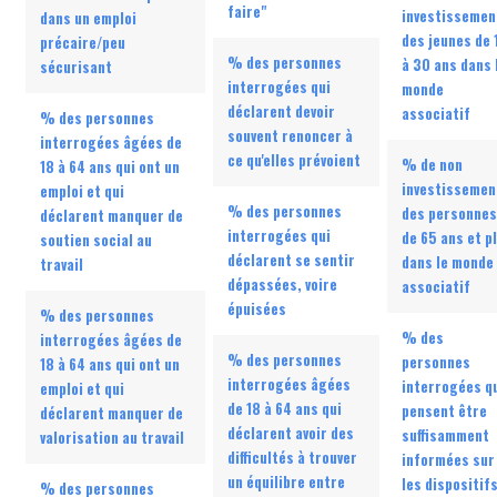
faire"
investissemen
dans un emploi
des jeunes de 
précaire/peu
% des personnes
à 30 ans dans 
sécurisant
interrogées qui
monde
déclarent devoir
associatif
% des personnes
souvent renoncer à
interrogées âgées de
ce qu'elles prévoient
% de non
18 à 64 ans qui ont un
investissemen
emploi et qui
% des personnes
des personnes
déclarent manquer de
interrogées qui
de 65 ans et p
soutien social au
déclarent se sentir
dans le monde
travail
dépassées, voire
associatif
épuisées
% des personnes
% des
interrogées âgées de
% des personnes
personnes
18 à 64 ans qui ont un
interrogées âgées
interrogées q
emploi et qui
de 18 à 64 ans qui
pensent être
déclarent manquer de
déclarent avoir des
suffisamment
valorisation au travail
difficultés à trouver
informées sur
un équilibre entre
les dispositif
% des personnes