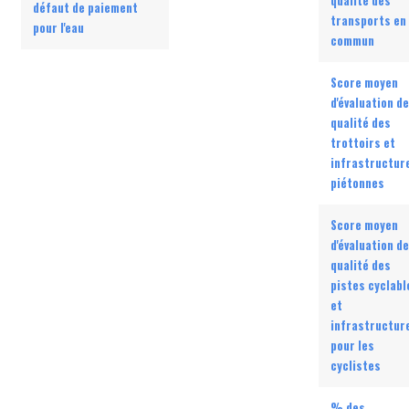
qualité des
défaut de paiement
transports en
pour l'eau
commun
Score moyen
d'évaluation de
qualité des
trottoirs et
infrastructur
piétonnes
Score moyen
d'évaluation de
qualité des
pistes cyclabl
et
infrastructur
pour les
cyclistes
% des